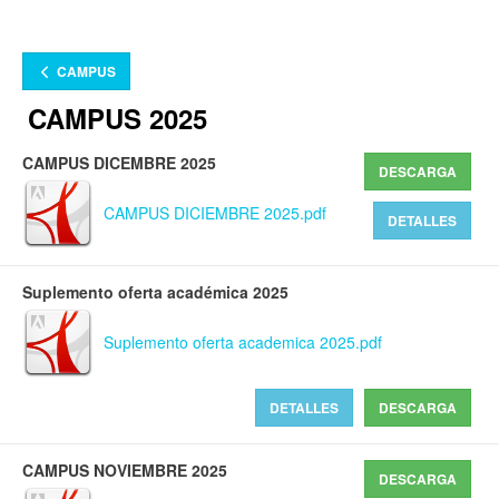
CAMPUS
CAMPUS 2025
CAMPUS DICEMBRE 2025
DESCARGA
CAMPUS DICIEMBRE 2025.pdf
DETALLES
Suplemento
soluciones país con
CAMPUS JUNIO
Suplemento oferta académica 2025
sello UNA
2026
Suplemento oferta academica 2025.pdf
DETALLES
DESCARGA
CAMPUS NOVIEMBRE 2025
DESCARGA