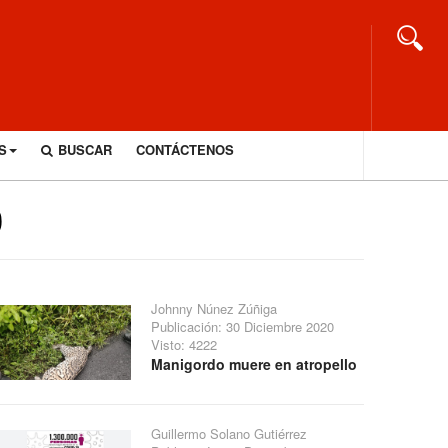
S
BUSCAR
CONTÁCTENOS
0
Johnny Núnez Zúñiga
Publicación: 30 Diciembre 2020
Visto: 4222
Manigordo muere en atropello
Guillermo Solano Gutiérrez