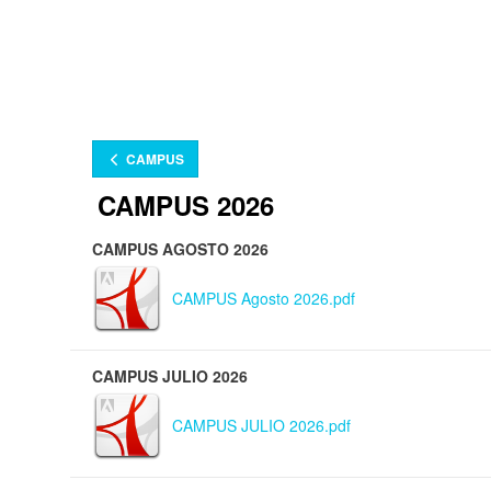
CAMPUS A
2026
CAMPUS
CAMPUS 2026
CAMPUS AGOSTO 2026
CAMPUS Agosto 2026.pdf
Suplemento
soluciones p
CAMPUS JULIO 2026
sello UNA
CAMPUS JULIO 2026.pdf