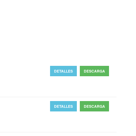
DETALLES
DESCARGA
DETALLES
DESCARGA