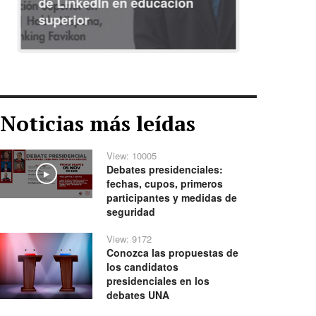
de LinkedIn en educación
interna
superior
identid
Noticias más leídas
View: 10005
Debates presidenciales:
Play
fechas, cupos, primeros
participantes y medidas de
seguridad
View: 9172
Conozca las propuestas de
los candidatos
presidenciales en los
debates UNA