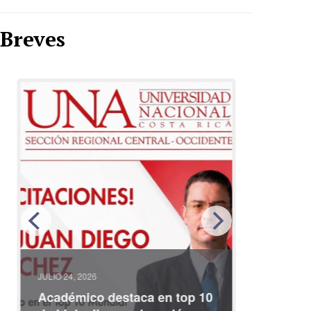
Breves
JULIO 24, 2026
JULIO 08, 2
Académico destaca en top 10
Partici