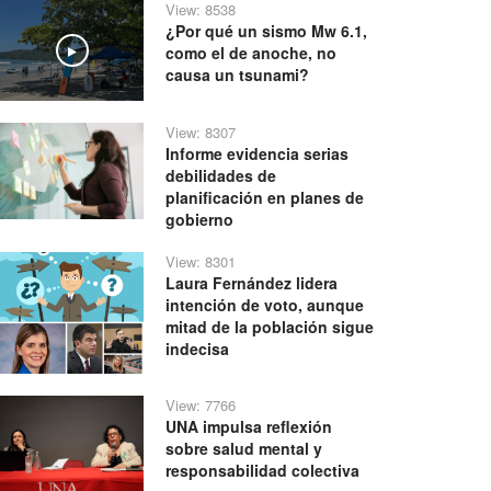
View: 8538
¿Por qué un sismo Mw 6.1,
como el de anoche, no
Play
causa un tsunami?
View: 8307
Informe evidencia serias
debilidades de
planificación en planes de
gobierno
View: 8301
Laura Fernández lidera
intención de voto, aunque
mitad de la población sigue
indecisa
View: 7766
UNA impulsa reflexión
sobre salud mental y
responsabilidad colectiva