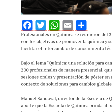
AGOSTO 05, 2026
Consejo Universi
defender la dem
Profesionales en Química se reunieron del 23
Facebook
Twitter
WhatsApp
Email
Share
con los objetivos de promover la química y su
facilitar el intercambio de conocimiento téc
Bajo el lema “Química: una solución para cam
200 profesionales de manera presencial, qui
sesiones orales y presentación de póster en 
contexto de soluciones para cambios globale
Manuel Sandoval, director de la Escuela de Q
aporte que la Escuela de Química brinda al p