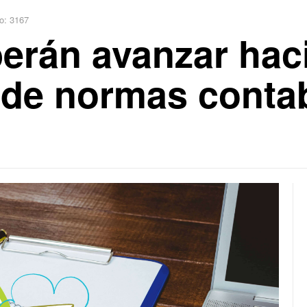
o: 3167
rán avanzar haci
 de normas conta