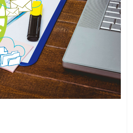
JULIO 24, 2026
Rechazo al reparto desigual
de ganancias es mayor
cuando hubo esfuerzo
tario llama a
ocracia