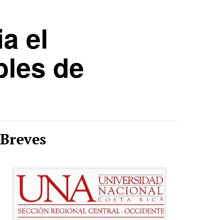
a el
bles de
Breves