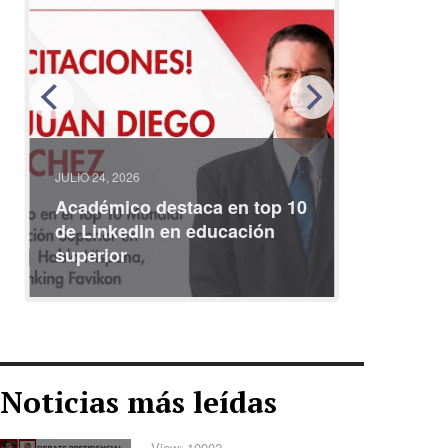
JULIO 24, 2026
JULIO 08, 2
Académico destaca en top 10
Partici
de LinkedIn en educación
interna
superior
identid
Noticias más leídas
View: 10002