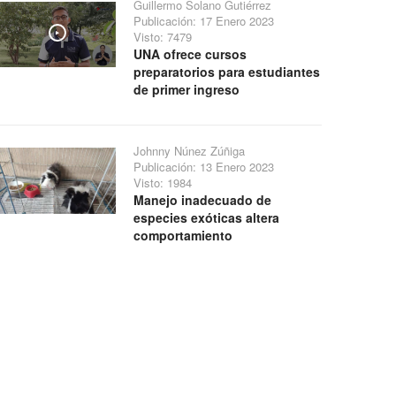
Guillermo Solano Gutiérrez
Publicación: 17 Enero 2023
Visto: 7479
Play
UNA ofrece cursos
preparatorios para estudiantes
de primer ingreso
Johnny Núnez Zúñiga
Publicación: 13 Enero 2023
Visto: 1984
Manejo inadecuado de
especies exóticas altera
comportamiento