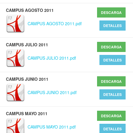
CAMPUS AGOSTO 2011
DESCARGA
CAMPUS AGOSTO 2011.pdf
DETALLES
CAMPUS JULIO 2011
DESCARGA
CAMPUS JULIO 2011.pdf
DETALLES
CAMPUS
Suplemento Ofer
CAMPUS JUNIO 2011
DESCARGA
DICIEMBRE 2025
Académica 2025
CAMPUS JUNIO 2011.pdf
DETALLES
CAMPUS MAYO 2011
DESCARGA
CAMPUS MAYO 2011.pdf
DETALLES