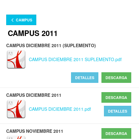
CAMPUS
CAMPUS 2011
CAMPUS DICIEMBRE 2011 (SUPLEMENTO)
CAMPUS DICIEMBRE 2011 SUPLEMENTO.pdf
Suplemento
DETALLES
DESCARGA
soluciones país con
CAMPUS JUNIO
sello UNA
2026
CAMPUS DICIEMBRE 2011
DESCARGA
CAMPUS DICIEMBRE 2011.pdf
DETALLES
CAMPUS NOVIEMBRE 2011
DESCARGA