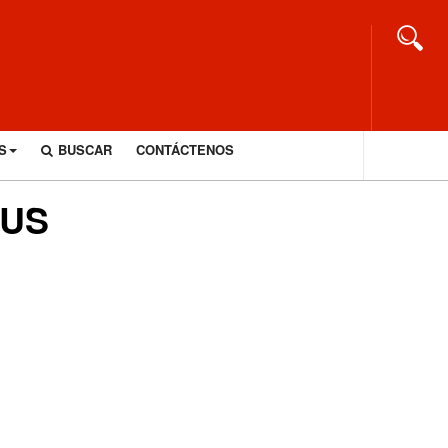
S
BUSCAR
CONTÁCTENOS
PUS