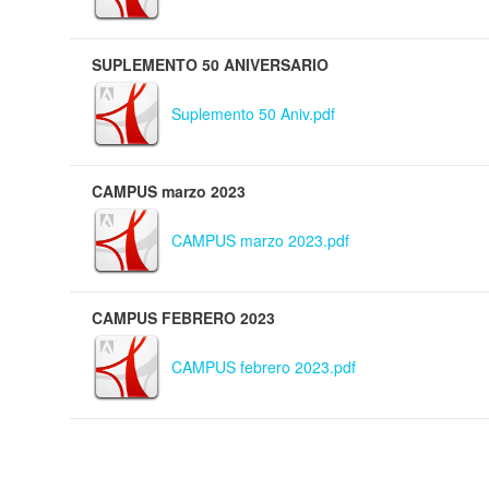
CAMPUS
SUPLEMENTO 50 ANIVERSARIO
SETIEMBRE
Suplemento 50 Aniv.pdf
CAMPUS marzo 2023
CAMPUS marzo 2023.pdf
CAMPUS FEBRERO 2023
CAMPUS febrero 2023.pdf
CAMPUS JU
2025