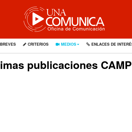
BREVES
CRITERIOS
MEDIOS
ENLACES DE INTERÉ
timas publicaciones CAM