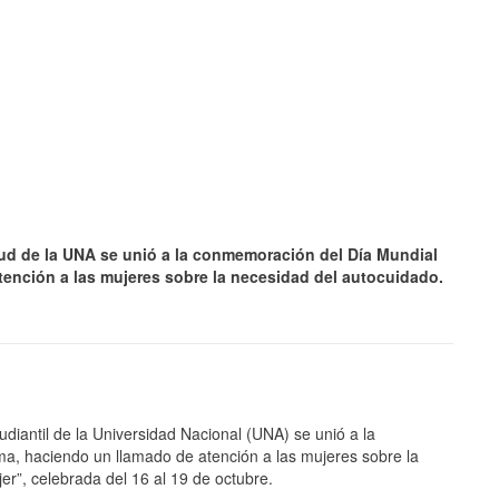
lud de la UNA se unió a la conmemoración del Día Mundial
ención a las mujeres sobre la necesidad del autocuidado.
JULIO 24, 2026
Rechazo al reparto desigual
de ganancias es mayor
cuando hubo esfuerzo
ario llama a
diantil de la Universidad Nacional (UNA) se unió a la
cracia
, haciendo un llamado de atención a las mujeres sobre la
r”, celebrada del 16 al 19 de octubre.