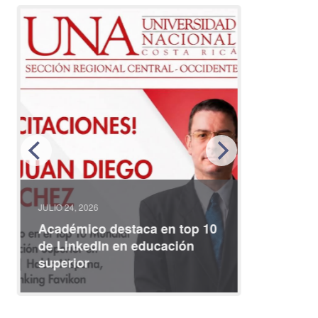
JULIO 24, 2026
JULIO 08, 2
Académico destaca en top 10
Partici
de LinkedIn en educación
interna
superior
identid