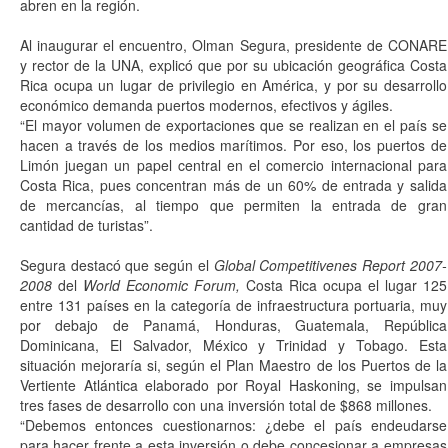
abren en la región.
Al inaugurar el encuentro, Olman Segura, presidente de CONARE
y rector de la UNA, explicó que por su ubicación geográfica Costa
Rica ocupa un lugar de privilegio en América, y por su desarrollo
económico demanda puertos modernos, efectivos y ágiles.
“El mayor volumen de exportaciones que se realizan en el país se
hacen a través de los medios marítimos. Por eso, los puertos de
Limón juegan un papel central en el comercio internacional para
Costa Rica, pues concentran más de un 60% de entrada y salida
de mercancías, al tiempo que permiten la entrada de gran
cantidad de turistas”.
Segura destacó que según el
Global Competitivenes Report 2007-
2008
del
World Economic Forum,
Costa Rica ocupa el lugar 125
entre 131 países en la categoría de infraestructura portuaria, muy
por debajo de Panamá, Honduras, Guatemala, República
Dominicana, El Salvador, México y Trinidad y Tobago. Esta
situación mejoraría si, según el Plan Maestro de los Puertos de la
Vertiente Atlántica elaborado por Royal Haskoning, se impulsan
tres fases de desarrollo con una inversión total de $868 millones.
“Debemos entonces cuestionarnos: ¿debe el país endeudarse
para hacer frente a esta inversión o debe concesionar a empresas