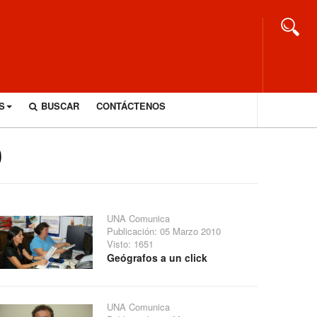
S
BUSCAR
CONTÁCTENOS
0
UNA Comunica
Publicación: 05 Marzo 2010
Visto: 1651
Geógrafos a un click
UNA Comunica