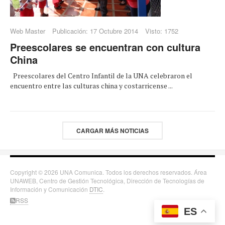
Web Master
Publicación: 17 Octubre 2014
Visto: 1752
Preescolares se encuentran con cultura
China
Preescolares del Centro Infantil de la UNA celebraron el
encuentro entre las culturas china y costarricense ...
CARGAR MÁS NOTICIAS
Copyright © 2026 UNA Comunica. Todos los derechos reservados. Área
UNAWEB, Centro de Gestión Tecnológica, Dirección de Tecnologías de
Información y Comunicación
DTIC
.
RSS
ES