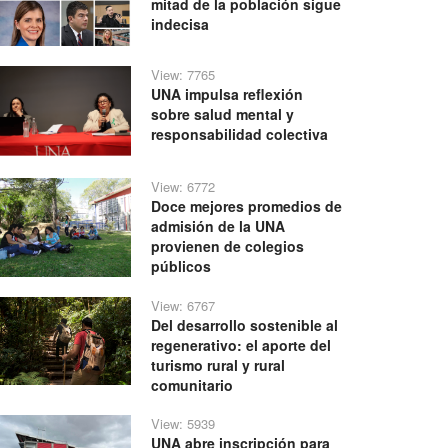
mitad de la población sigue
indecisa
View: 7765
UNA impulsa reflexión
sobre salud mental y
responsabilidad colectiva
View: 6772
Doce mejores promedios de
admisión de la UNA
provienen de colegios
públicos
View: 6767
Del desarrollo sostenible al
regenerativo: el aporte del
turismo rural y rural
comunitario
View: 5939
UNA abre inscripción para