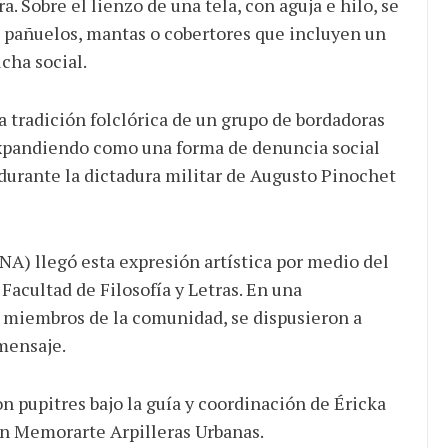
a. Sobre el lienzo de una tela, con aguja e hilo, se
 pañuelos, mantas o cobertores que incluyen un
cha social.
JULIO 24, 2026
JULI
a tradición folclórica de un grupo de bordadoras
Rechazo al reparto desigual
Ac
 expandiendo como una forma de denuncia social
de ganancias es mayor
de
 durante la dictadura militar de Augusto Pinochet
cuando hubo esfuerzo
su
ma a
UNA) llegó esta expresión artística por medio del
 Facultad de Filosofía y Letras. En una
y miembros de la comunidad, se dispusieron a
mensaje.
n pupitres bajo la guía y coordinación de Éricka
ón Memorarte Arpilleras Urbanas.