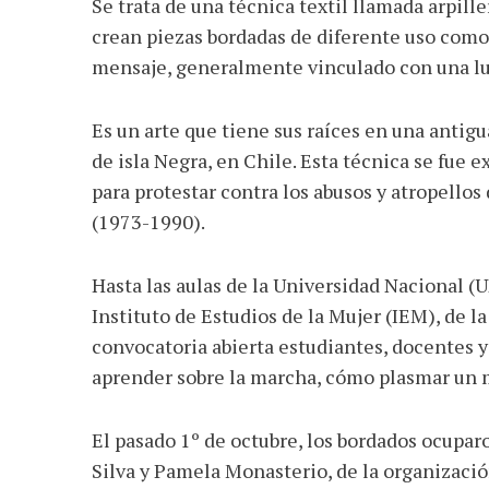
Se trata de una técnica textil llamada arpiller
crean piezas bordadas de diferente uso como
mensaje, generalmente vinculado con una lu
Es un arte que tiene sus raíces en una antigu
de isla Negra, en Chile. Esta técnica se fue
AGOSTO 05, 2026
para protestar contra los abusos y atropellos
Consejo Universitario lla
(1973-1990).
defender la democracia
Hasta las aulas de la Universidad Nacional (
Instituto de Estudios de la Mujer (IEM), de la
convocatoria abierta estudiantes, docentes 
aprender sobre la marcha, cómo plasmar un 
El pasado 1º de octubre, los bordados ocuparo
Silva y Pamela Monasterio, de la organizaci