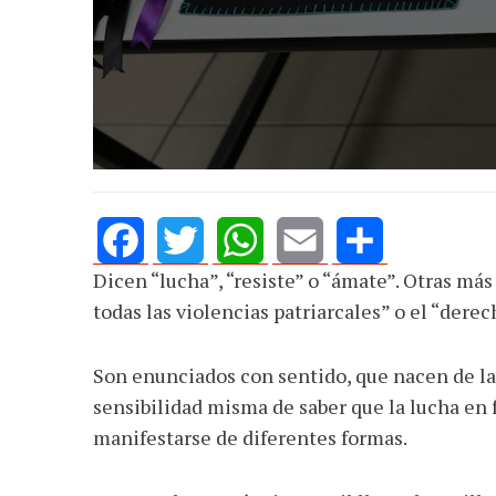
Dicen “lucha”, “resiste” o “ámate”. Otras má
Facebook
Twitter
WhatsApp
Email
Share
todas las violencias patriarcales” o el “derec
Son enunciados con sentido, que nacen de la 
sensibilidad misma de saber que la lucha en f
manifestarse de diferentes formas.