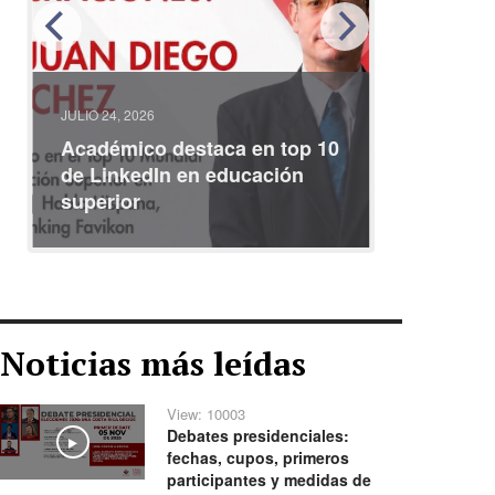
O 24, 2026
JULIO 08, 2026
adémico destaca en top 10
Participe en colo
 LinkedIn en educación
internacional sob
perior
identidades iber
Noticias más leídas
View: 10003
Debates presidenciales:
Play
fechas, cupos, primeros
participantes y medidas de