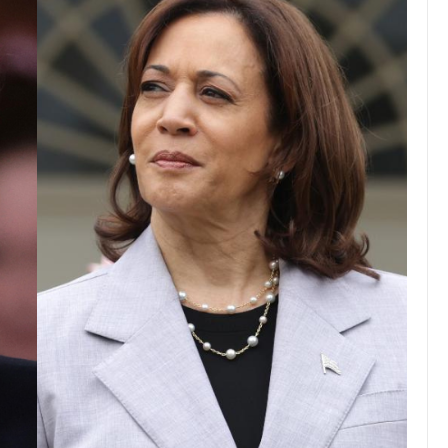
026
JULIO 24, 2026
 al reparto desigual
Académico destaca en
ncias es mayor
de LinkedIn en educac
hubo esfuerzo
superior