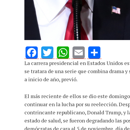
La carrera presidencial en Estados Unidos e
Facebook
Twitter
WhatsApp
Email
Share
se tratara de una serie que combina drama y 
a inicio de año, previó.
El más reciente de ellos se dio este domingo
continuar en la lucha por su reelección. De
contrincante republicano, Donald Trump, y la
estado de salud, se fueron degradando las pos
demócratas de cara al 5 de noviembre, día de