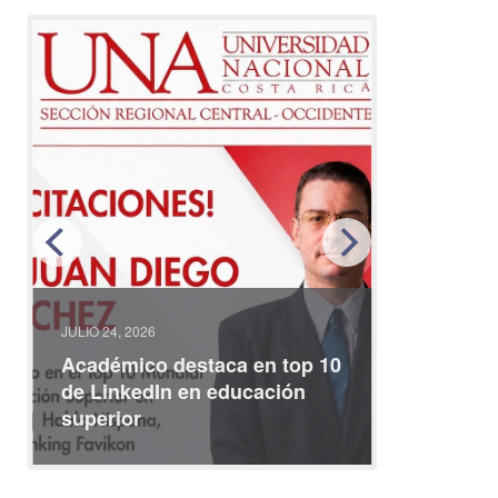
JULIO 08, 2026
 top 10
Participe en coloquio
ión
internacional sobre
identidades iberoamericanas