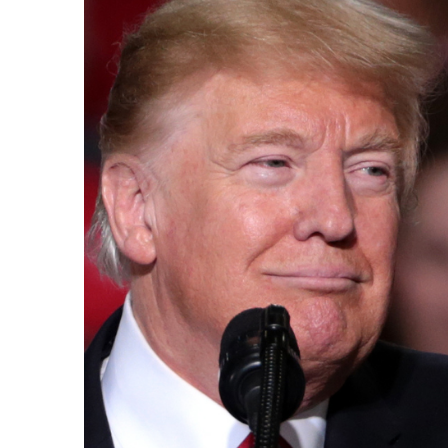
JULIO 24, 2
Rechazo
de gana
AGOSTO 05, 2026
cuando 
Consejo Universitario llama a
defender la democracia