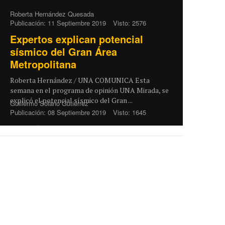
Roberta Hernández Quesada
Publicación: 11 Septiembre 2019
Visto: 2576
Expertos explican potencial
sísmico del Gran Área
Metropolitana
Roberta Hernández / UNA COMUNICA Esta
semana en el programa de opinión UNA Mirada, se
explicó el potencial sísmico del Gran ...
Guillermo Solano Gutiérrez
Publicación: 08 Septiembre 2019
Visto: 1645
“¿Cuál es su emergencia...?...”