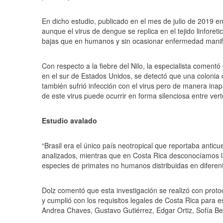
En dicho estudio, publicado en el mes de julio de 2019 en
aunque el virus de dengue se replica en el tejido linforeti
bajas que en humanos y sin ocasionar enfermedad manif
Con respecto a la fiebre del Nilo, la especialista coment
en el sur de Estados Unidos, se detectó que una colonia
también sufrió infección con el virus pero de manera inap
de este virus puede ocurrir en forma silenciosa entre ve
Estudio avalado
“Brasil era el único país neotropical que reportaba anti
analizados, mientras que en Costa Rica desconocíamos la 
especies de primates no humanos distribuidas en diferente
Dolz comentó que esta investigación se realizó con prot
y cumplió con los requisitos legales de Costa Rica para es
Andrea Chaves, Gustavo Gutiérrez, Edgar Ortiz, Sofía Be