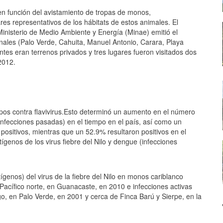
 en función del avistamiento de tropas de monos,
es representativos de los hábitats de estos animales. El
inisterio de Medio Ambiente y Energía (Minae) emitió el
nales (Palo Verde, Cahuita, Manuel Antonio, Carara, Playa
tes eran terrenos privados y tres lugares fueron visitados dos
2012.
s contra flavivirus.
Esto determinó u
n aumento en el número
(infecciones pasadas) en el tiempo en el país, así como un
ositivos, mientras que un 52.9% resultaron positivos en el
genos de los virus fiebre del Nilo y dengue (infecciones
ígenos) del virus de la fiebre del Nilo en monos cariblanco
 Pacífico norte, en Guanacaste, en 2010 e infecciones activas
go, en Palo Verde, en 2001 y cerca de Finca Barú y Sierpe, en la