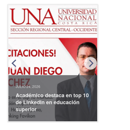
JULIO 24, 2026
JULIO 08, 2
Académico destaca en top 10
Partici
de LinkedIn en educación
interna
superior
identid