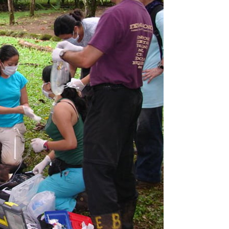
JULIO 24, 2026
Rechazo al reparto desigual
de ganancias es mayor
cuando hubo esfuerzo
ario llama a
cracia