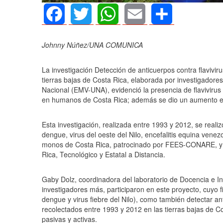
Facebook
Twitter
WhatsApp
Email
Share
Johnny Núñez/UNA COMUNICA
La investigación Detección de anticuerpos contra flavivir
tierras bajas de Costa Rica,
elaborada por investigadores
Nacional (EMV-UNA), evidenció la presencia de flaviviru
en humanos de Costa Rica; además se dio un aumento en
Esta investigación, realizada entre 1993 y 2012, se reali
dengue, virus del oeste del Nilo, encefalitis equina venez
monos de Costa Rica, patrocinado por FEES-CONARE, y co
Rica, Tecnológico y Estatal a Distancia.
Gaby Dolz, coordinadora del laboratorio de Docencia e In
investigadores más, participaron en este proyecto, cuyo fi
dengue y virus fiebre del Nilo), como también detectar 
recolectados entre 1993 y 2012 en las tierras bajas de Cos
pasivas y activas.