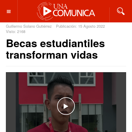
OFF CANVAS
Guillermo Solano Gutiérrez
Publicación: 15 Agosto 2022
Visto: 2168
Becas estudiantiles
transforman vidas
WATCH THE VIDEO