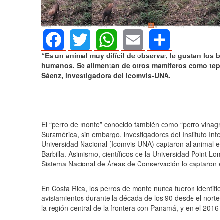
“Es un animal muy difícil de observar, le gustan lo
Facebook
Twitter
WhatsApp
Email
Share
humanos. Se alimentan de otros mamíferos como tepe
Sáenz, investigadora del Icomvis-UNA.
El “perro de monte” conocido también como “perro vinagre”
Suramérica, sin embargo, investigadores del Instituto In
Universidad Nacional (Icomvis-UNA) captaron al animal e
Barbilla. Asimismo, científicos de la Universidad Point L
Sistema Nacional de Áreas de Conservación lo captaron e
AGOSTO 05, 2026
Consejo Universit
En Costa Rica, los perros de monte nunca fueron identif
defender la demo
avistamientos durante la década de los 90 desde el norte
la región central de la frontera con Panamá, y en el 2016