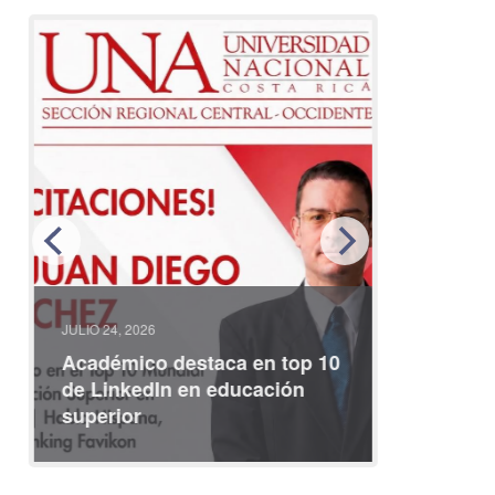
JULIO 24, 2026
JULIO 08, 2
Académico destaca en top 10
Partici
de LinkedIn en educación
interna
superior
identid