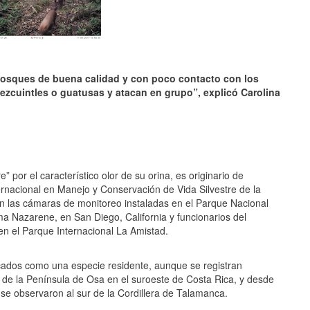
s bosques de buena calidad y con poco contacto con los
zcuintles o guatusas y atacan en grupo”, explicó Carolina
 por el característico olor de su orina, es originario de
ternacional en Manejo y Conservación de Vida Silvestre de la
n las cámaras de monitoreo instaladas en el Parque Nacional
JULIO 24, 2026
oma Nazarene, en San Diego, California y funcionarios del
Rechazo al reparto desigual
n el Parque Internacional La Amistad.
de ganancias es mayor
cuando hubo esfuerzo
ario llama a
icados como una especie residente, aunque se registran
cracia
 de la Península de Osa en el suroeste de Costa Rica, y desde
 se observaron al sur de la Cordillera de Talamanca.