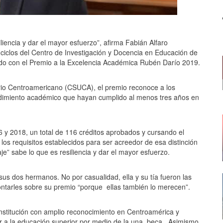
iliencia y dar el mayor esfuerzo”, afirma Fabián Alfaro
I ciclos del Centro de Investigación y Docencia en Educación de
ado con el Premio a la Excelencia Académica Rubén Darío 2019.
rio Centroamericano (CSUCA), el premio reconoce a los
ndimiento académico que hayan cumplido al menos tres años en
 y 2018, un total de 116 créditos aprobados y cursando el
los requisitos establecidos para ser acreedor de esa distinción
je” sabe lo que es resiliencia y dar el mayor esfuerzo.
sus dos hermanos. No por casualidad, ella y su tía fueron las
ontarles sobre su premio “porque
ellas también lo merecen”.
nstitución con amplio reconocimiento en Centroamérica y
r a la educación superior por medio de la una
beca.
Asimismo,