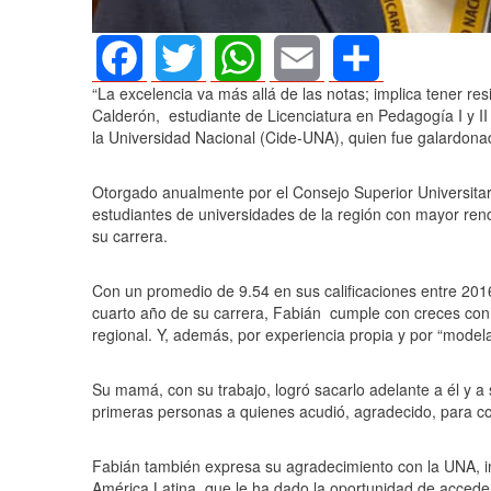
“La excelencia va más allá de las notas; implica tener res
Facebook
Twitter
WhatsApp
Email
Share
Calderón,
estudiante de Licenciatura en Pedagogía I y I
la Universidad Nacional (Cide-UNA), quien fue galardon
Otorgado anualmente por el Consejo Superior Universita
estudiantes de universidades de la región con mayor re
su carrera.
Con un promedio de 9.54 en sus calificaciones entre 2016
cuarto año de su carrera, Fabián
cumple con creces con 
regional. Y, además, por experiencia propia y por “modela
Su mamá, con su trabajo, logró sacarlo adelante a él y a 
primeras personas a quienes acudió, agradecido, para c
Fabián también expresa su agradecimiento con la UNA, i
América Latina, que le ha dado la oportunidad de accede