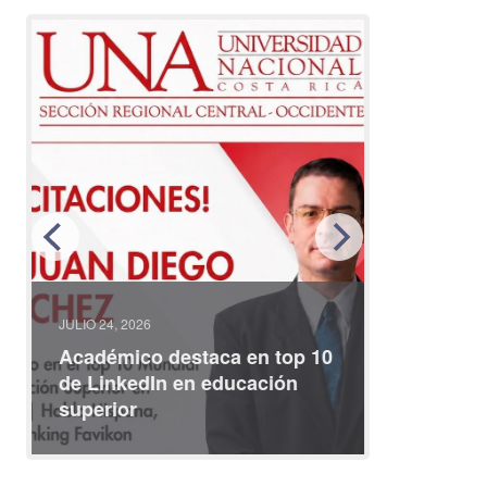
JULIO 24, 2026
JULIO 08, 2
Académico destaca en top 10
Partici
de LinkedIn en educación
interna
superior
identid