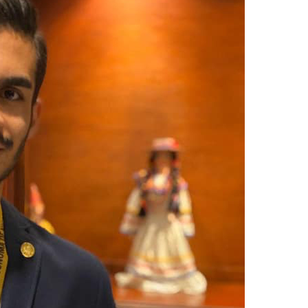
JULIO 24, 2026
Rechazo al reparto desigual
de ganancias es mayor
cuando hubo esfuerzo
ario llama a
cracia