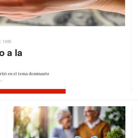
: 1245
o a la
virtió en el tema dominante
..