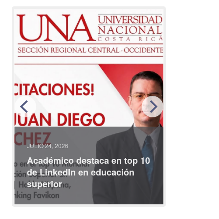
JULIO 24, 2026
JULIO 08, 2
Académico destaca en top 10
Partici
de LinkedIn en educación
interna
superior
identid