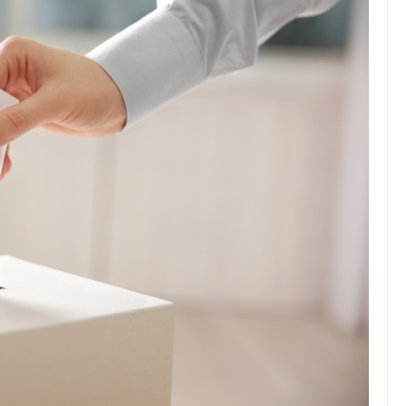
JULIO 24, 2026
Rechazo al reparto desigual
de ganancias es mayor
cuando hubo esfuerzo
tario llama a
ocracia