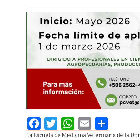
La Escuela de Medicina Veterinaria de la Uni
Facebook
Twitter
WhatsApp
Email
Share