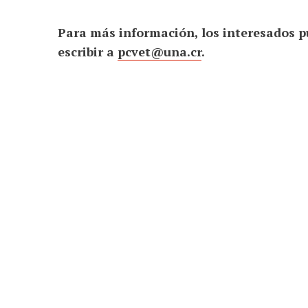
Para más información, los interesados p
escribir a
pcvet@una.cr
.