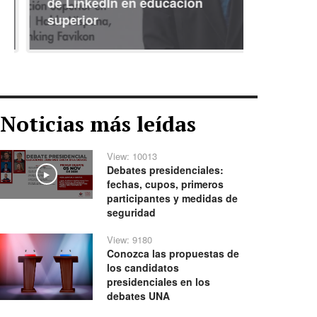
de LinkedIn en educación
interna
superior
identid
Noticias más leídas
View: 10013
Debates presidenciales:
Play
fechas, cupos, primeros
participantes y medidas de
seguridad
View: 9180
Conozca las propuestas de
los candidatos
presidenciales en los
debates UNA