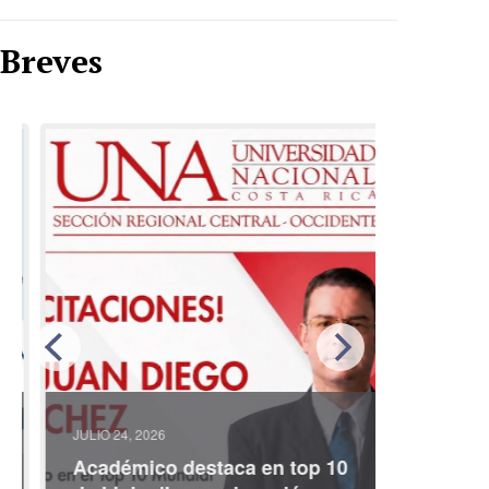
Breves
JULIO 24, 2026
JULIO 08, 2
Académico destaca en top 10
Partici