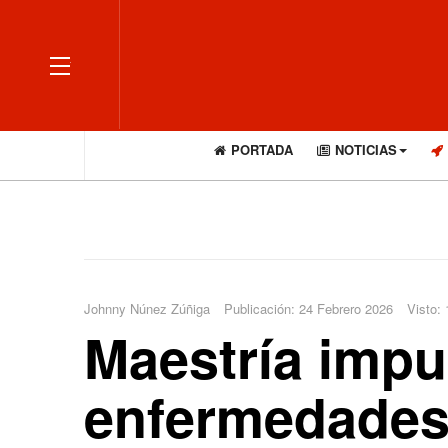
OFF CANVAS
PORTADA
NOTICIAS
Johnny Núnez Zúñiga
Publicación: 24 Febrero 2026
Visto:
Maestría impul
enfermedades 