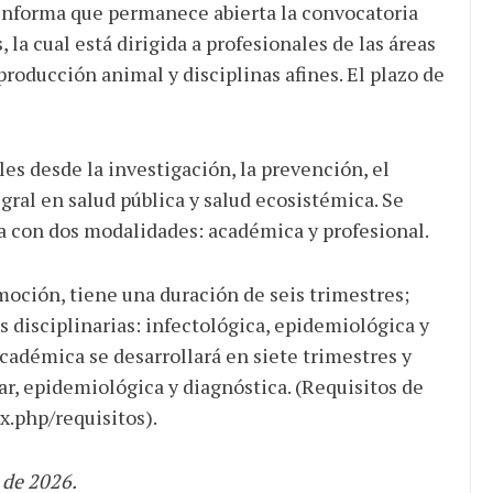
de ganancias es mayor
informa que permanece abierta la convocatoria
cuando hubo esfuerzo
tario llama a
la cual está dirigida a profesionales de las áreas
ocracia
 producción animal y disciplinas afines. El plazo de
es desde la investigación, la prevención, el
gral en salud pública y salud ecosistémica. Se
a con dos modalidades: académica y profesional.
oción, tiene una duración de seis trimestres;
 disciplinarias: infectológica, epidemiológica y
cadémica se desarrollará en siete trimestres y
ar, epidemiológica y diagnóstica. (Requisitos de
x.php/requisitos).
 de 2026.