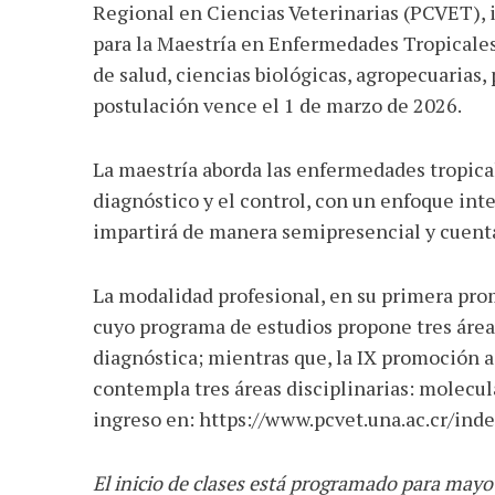
AGOSTO 05, 2026
Regional en Ciencias Veterinarias (PCVET), 
Consejo Universi
para la Maestría en Enfermedades Tropicales, 
defender la dem
de salud, ciencias biológicas, agropecuarias,
postulación vence el 1 de marzo de 2026.
La maestría aborda las enfermedades tropical
diagnóstico y el control, con un enfoque inte
impartirá de manera semipresencial y cuent
La modalidad profesional, en su primera prom
cuyo programa de estudios propone tres áreas
diagnóstica; mientras que, la IX promoción a
contempla tres áreas disciplinarias: molecul
ingreso en: https://www.pcvet.una.ac.cr/inde
El inicio de clases está programado para mayo