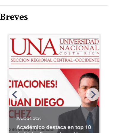
Breves
JULIO 24, 2026
JULIO 08, 2
Académico destaca en top 10
Partici