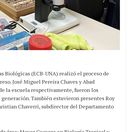
de ganancias es mayor
cuando hubo esfuerzo
tario llama a
ocracia
ias Biológicas (ECB-UNA) realizó el proceso de
reso. José Miguel Pereira Chaves y Abad
de la escuela respectivamente, fueron los
a generación. También estuvieron presentes Roy
hristian Chaverri, subdirector del Departamento
ada área: Meyer Guevara en Biología Tropical y