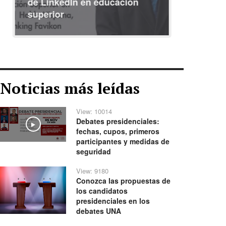
de LinkedIn en educación
interna
superior
identid
Noticias más leídas
View: 10014
Debates presidenciales:
Play
fechas, cupos, primeros
participantes y medidas de
seguridad
View: 9180
Conozca las propuestas de
los candidatos
presidenciales en los
debates UNA