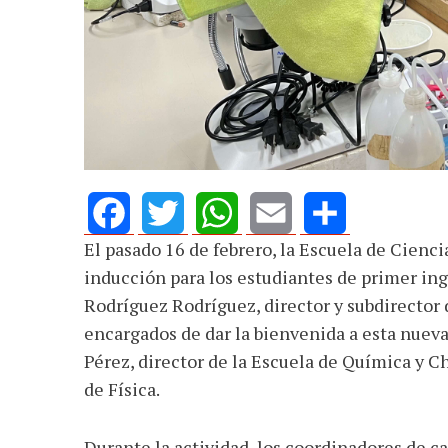
AGOSTO 05, 2026
Consejo Universi
defender la dem
El pasado 16 de febrero, la Escuela de Cienc
Facebook
Twitter
WhatsApp
Email
Share
inducción para los estudiantes de primer ing
Rodríguez Rodríguez, director y subdirector 
encargados de dar la bienvenida a esta nuev
Pérez, director de la Escuela de Química y C
de Física.
Durante la actividad, los coordinadores de c