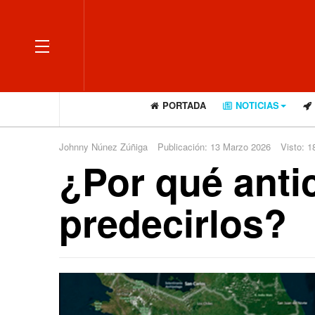
OFF CANVAS
PORTADA
NOTICIAS
Johnny Núnez Zúñiga
Publicación: 13 Marzo 2026
Visto: 1
¿Por qué anti
predecirlos?