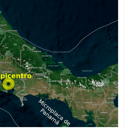
JULIO 24, 2026
Rechazo al reparto desigual
de ganancias es mayor
cuando hubo esfuerzo
tario llama a
ocracia