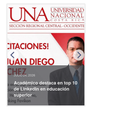
JULIO 24, 2026
JULIO 08, 2
Académico destaca en top 10
Partici
de LinkedIn en educación
interna
superior
identid