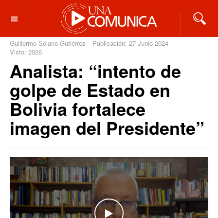
OFF CANVAS
Guillermo Solano Gutiérrez
Publicación: 27 Junio 2024
Visto: 2026
Analista: “intento de
golpe de Estado en
Bolivia fortalece
imagen del Presidente”
WATCH THE VIDEO