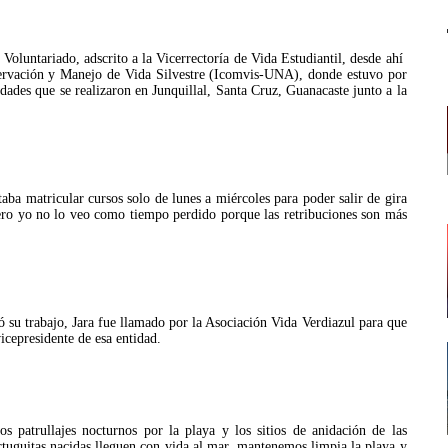
oluntariado, adscrito a la Vicerrectoría de Vida Estudiantil, desde ahí
nservación y Manejo de Vida Silvestre (Icomvis-UNA), donde estuvo por
idades que se realizaron en Junquillal, Santa Cruz, Guanacaste junto a la
ba matricular cursos solo de lunes a miércoles para poder salir de gira
pero yo no lo veo como tiempo perdido porque las retribuciones son más
 su trabajo, Jara fue llamado por la Asociación Vida Verdiazul para que
vicepresidente de esa entidad.
 patrullajes nocturnos por la playa y los sitios de anidación de las
rtuguitas nacidas lleguen con vida al mar, mantenemos limpia la playa y