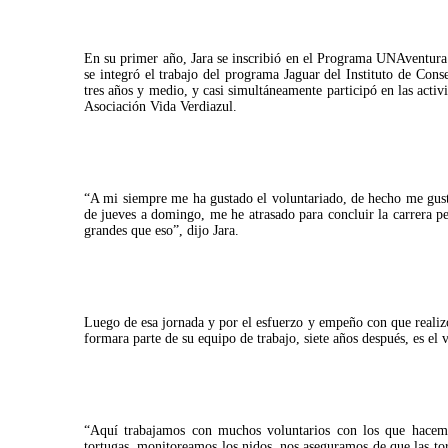
En su primer año, Jara se inscribió en el Programa UNAventura V
se integró el trabajo del programa Jaguar del Instituto de Co
tres años y medio, y casi simultáneamente participó en las activ
Asociación Vida Verdiazul.
“A mi siempre me ha gustado el voluntariado, de hecho me gusta
de jueves a domingo, me he atrasado para concluir la carrera 
grandes que eso”, dijo Jara.
Luego de esa jornada y por el esfuerzo y empeño con que realizó
formara parte de su equipo de trabajo, siete años después, es el 
“Aquí trabajamos con muchos voluntarios con los que hacemos
tortugas, monitoreamos los nidos, nos aseguramos de que las to