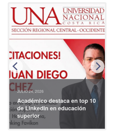
JULIO 24, 2026
JULIO 08, 2
Académico destaca en top 10
Partici
de LinkedIn en educación
interna
superior
identid