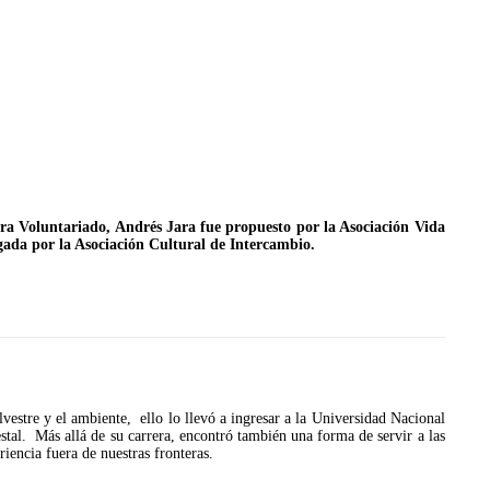
ra Voluntariado, Andrés Jara fue propuesto por la Asociación Vida
ada por la Asociación Cultural de Intercambio.
JULIO 24, 2026
Rechazo al reparto desigual
de ganancias es mayor
cuando hubo esfuerzo
ario llama a
lvestre y el ambiente, ello lo llevó a ingresar a la Universidad Nacional
cracia
tal. Más allá de su carrera, encontró también una forma de servir a las
encia fuera de nuestras fronteras.