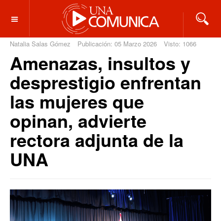
OFF CANVAS
Natalia Salas Gómez
Publicación: 05 Marzo 2026
Visto: 1066
Amenazas, insultos y
desprestigio enfrentan
las mujeres que
opinan, advierte
rectora adjunta de la
UNA