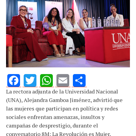
La rectora adjunta de la Universidad Nacional
Facebook
Twitter
WhatsApp
Email
Share
(UNA), Alejandra Gamboa Jiménez, advirtió que
las mujeres que participan en política y redes
sociales enfrentan amenazas, insultos y
campañas de desprestigio, durante el
conversatorio 8M: La Revolución es Mujer,