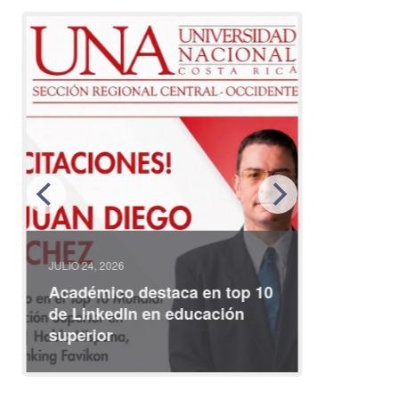
JULIO 24, 2026
JULIO 08, 2
Académico destaca en top 10
Partici
de LinkedIn en educación
interna
superior
identid