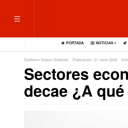
OFF CANVAS
PORTADA
NOTICIAS
Guillermo Solano Gutiérrez
Publicación: 01 Junio 2026
Vist
Sectores eco
decae ¿A qué 