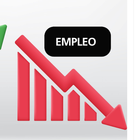
JULIO 24, 2026
Rechazo al reparto desigual
de ganancias es mayor
cuando hubo esfuerzo
tario llama a
ocracia