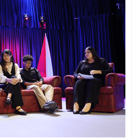
JULIO 24, 2026
Rechazo al reparto desigual
de ganancias es mayor
cuando hubo esfuerzo
tario llama a
ocracia