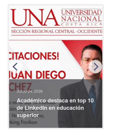
JULIO 24, 2026
JULIO 08, 2
Académico destaca en top 10
Partici
de LinkedIn en educación
interna
superior
identid