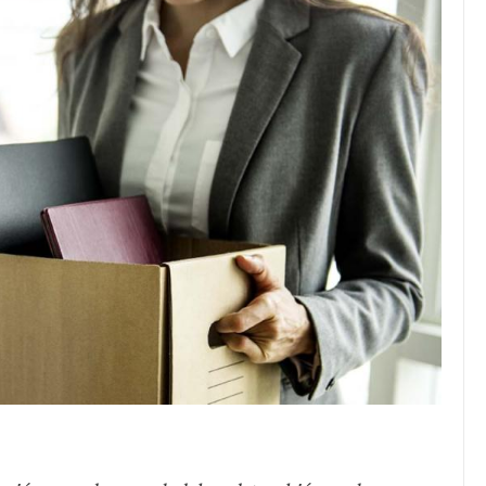
JULIO 24, 2026
Rechazo al reparto desigual
de ganancias es mayor
cuando hubo esfuerzo
tario llama a
ocracia