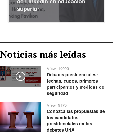
de LinkedIn en educación
interna
superior
identid
Noticias más leídas
View: 10003
Debates presidenciales:
Play
fechas, cupos, primeros
participantes y medidas de
seguridad
View: 9170
Conozca las propuestas de
los candidatos
presidenciales en los
debates UNA