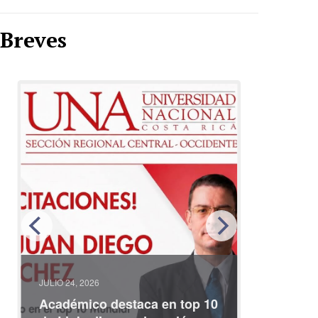
Breves
JULIO 24, 2026
JULIO 08, 2
Académico destaca en top 10
Partici