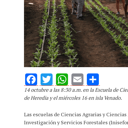
AGOSTO 05, 2026
Consejo Universi
defender la dem
14 octubre a las 8:30 a.m. en la Escuela de Ci
Facebook
Twitter
WhatsApp
Email
Share
de Heredia y el miércoles 16 en isla Venado.
Las escuelas de Ciencias Agrarias y Ciencias
Investigación y Servicios Forestales (Inisefo