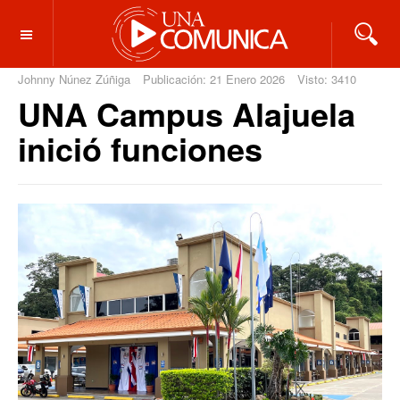
OFF CANVAS
Johnny Núnez Zúñiga
Publicación: 21 Enero 2026
Visto: 3410
UNA Campus Alajuela
inició funciones