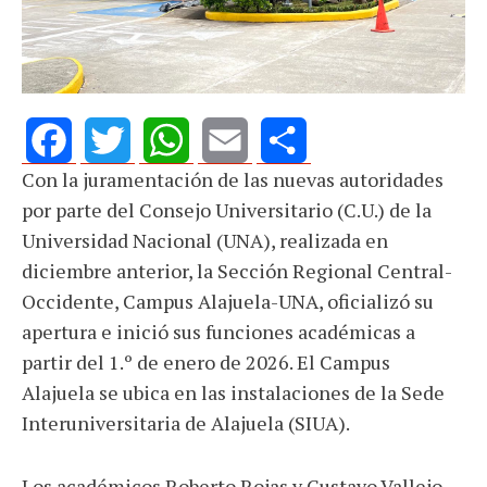
Con la juramentación de las nuevas autoridades
Facebook
Twitter
WhatsApp
Email
Share
por parte del Consejo Universitario (C.U.) de la
Universidad Nacional (UNA), realizada en
diciembre anterior, la Sección Regional Central-
Occidente, Campus Alajuela-UNA, oficializó su
apertura e inició sus funciones académicas a
partir del 1.º de enero de 2026. El Campus
Alajuela se ubica en las instalaciones de la Sede
Interuniversitaria de Alajuela (SIUA).
Los académicos Roberto Rojas y Gustavo Vallejo