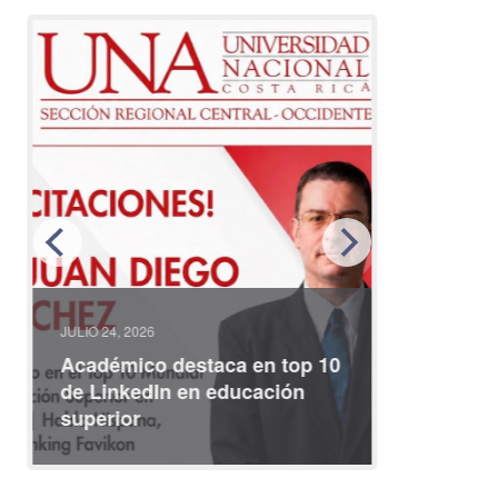
JULIO 24, 2026
JULIO 08, 2
Académico destaca en top 10
Partici
de LinkedIn en educación
interna
superior
identid