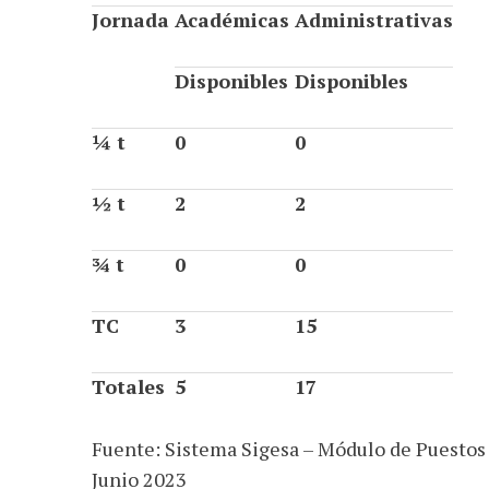
Jornada
Académicas
Administrativas
Disponibles
Disponibles
¼ t
0
0
½ t
2
2
¾ t
0
0
TC
3
15
Totales
5
17
Fuente: Sistema Sigesa – Módulo de Puestos
Junio 2023