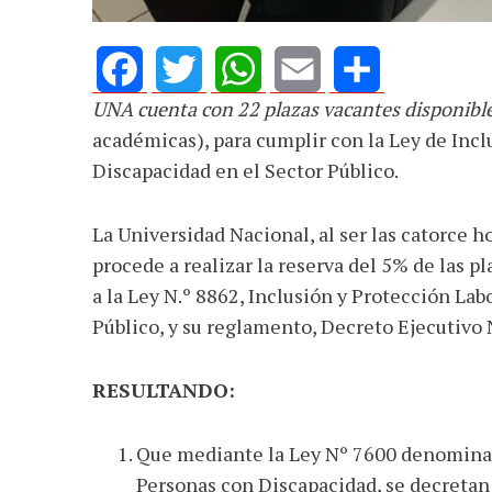
UNA cuenta con 22 plazas vacantes disponibl
Facebook
Twitter
WhatsApp
Email
Share
académicas), para cumplir con la Ley de Incl
Discapacidad en el Sector Público.
La Universidad Nacional, al ser las catorce ho
procede a realizar la reserva del 5% de las p
a la Ley N.º 8862, Inclusión y Protección Lab
Público, y su reglamento, Decreto Ejecutiv
RESULTANDO:
Que mediante la Ley Nº 7600 denominad
Personas con Discapacidad, se decretan 