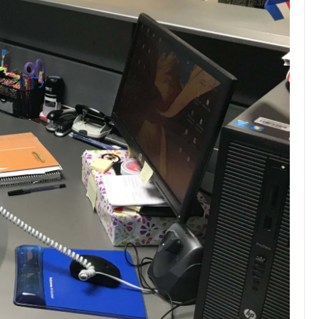
JULIO 24, 2026
Rechazo al reparto desigual
de ganancias es mayor
cuando hubo esfuerzo
tario llama a
ocracia