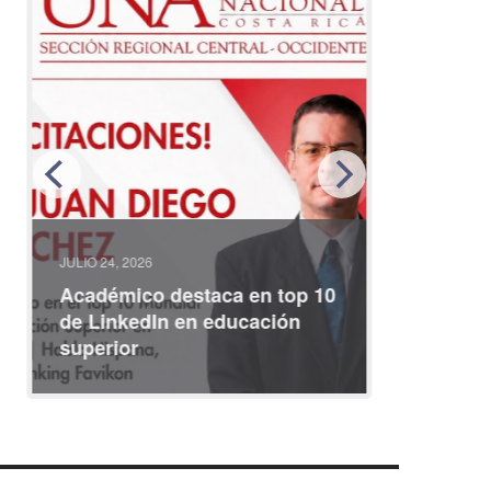
JULIO 24, 2026
JULIO 08, 2
Académico destaca en top 10
Partici
de LinkedIn en educación
interna
superior
identid