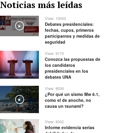
Noticias más leídas
View: 10003
Debates presidenciales:
Play
fechas, cupos, primeros
participantes y medidas de
seguridad
View: 9170
Conozca las propuestas de
los candidatos
presidenciales en los
debates UNA
View: 8536
¿Por qué un sismo Mw 6.1,
como el de anoche, no
Play
causa un tsunami?
View: 8302
Informe evidencia serias