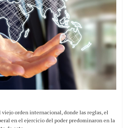
JULIO 24, 2026
Rechazo al reparto desigual
de ganancias es mayor
cuando hubo esfuerzo
tario llama a
ocracia
 viejo orden internacional, donde las reglas, el
iberal en el ejercicio del poder predominaron en la