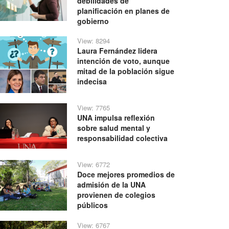
debilidades de
planificación en planes de
gobierno
View: 8294
Laura Fernández lidera
intención de voto, aunque
mitad de la población sigue
indecisa
View: 7765
UNA impulsa reflexión
sobre salud mental y
responsabilidad colectiva
View: 6772
Doce mejores promedios de
admisión de la UNA
provienen de colegios
públicos
View: 6767