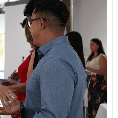
JULIO 24, 2026
to desigual
Académico destaca en top 10
 mayor
de LinkedIn en educación
uerzo
superior