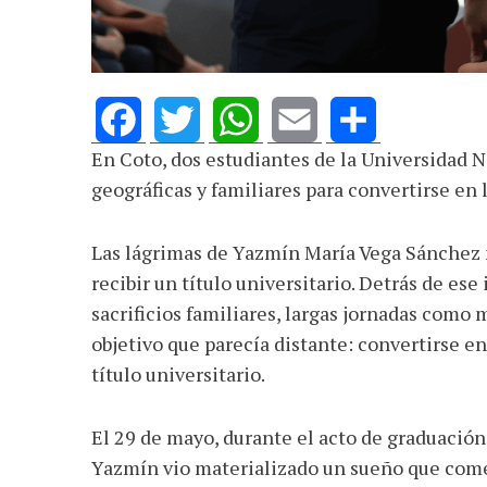
En Coto, dos estudiantes de la Universidad 
Facebook
Twitter
WhatsApp
Email
Share
geográficas y familiares para convertirse en 
Las lágrimas de Yazmín María Vega Sánchez
recibir un título universitario. Detrás de es
sacrificios familiares, largas jornadas como
objetivo que parecía distante: convertirse e
título universitario.
El 29 de mayo, durante el acto de graduació
Yazmín vio materializado un sueño que comen