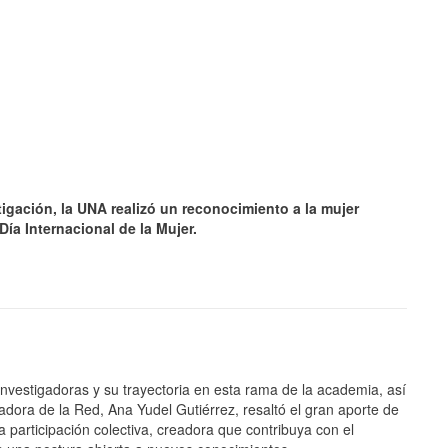
tigación, la UNA realizó un reconocimiento a la mujer
Día Internacional de la Mujer.
JULIO 24, 2026
Rechazo al reparto desigual
de ganancias es mayor
cuando hubo esfuerzo
ario llama a
nvestigadoras y su trayectoria en esta rama de la academia, así
cracia
adora de la Red, Ana Yudel Gutiérrez, resaltó el gran aporte de
a participación colectiva, creadora que contribuya con el