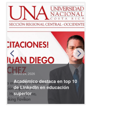
JULIO 24, 2026
JULIO 08, 2
Académico destaca en top 10
Partici
de LinkedIn en educación
interna
superior
identid