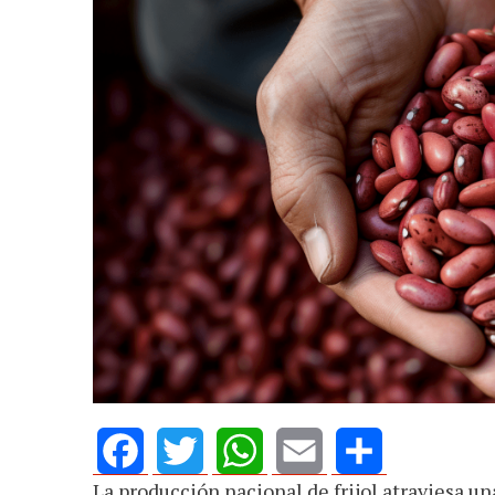
JULIO 24, 2026
Rechazo al re
de ganancias
AGOSTO 05, 2026
cuando hubo 
Consejo Universitario llama a
defender la democracia
La producción nacional de frijol atraviesa un