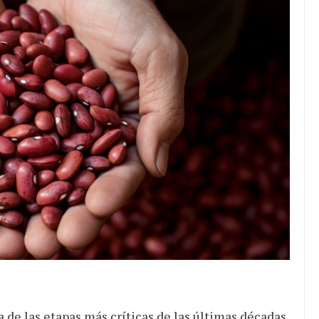
JULIO 24, 2026
parto desigual
Académico destaca en top 1
 es mayor
de LinkedIn en educación
esfuerzo
superior
a de las etapas más críticas de las últimas décadas.