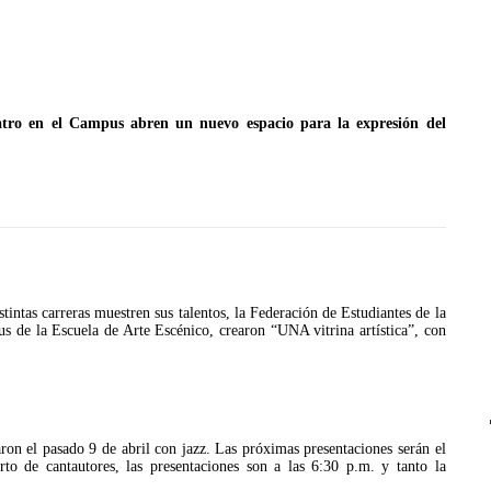
atro en el Campus abren un nuevo espacio para la expresión del
JULIO 24, 2026
Rechazo al reparto desigual
de ganancias es mayor
cuando hubo esfuerzo
ario llama a
tintas carreras muestren sus talentos, la Federación de Estudiantes de la
cracia
s de la Escuela de Arte Escénico, crearon “UNA vitrina artística”, con
aron el pasado 9 de abril con jazz. Las próximas presentaciones serán el
 de cantautores, las presentaciones son a las 6:30 p.m. y tanto la