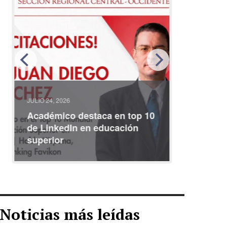
JULIO 24, 2026
JULIO 08, 2
Académico destaca en top 10
Partici
de LinkedIn en educación
interna
superior
identid
Noticias más leídas