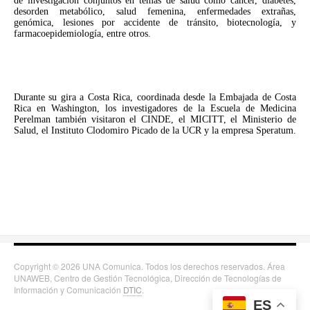
de investigación conjuntos en temas de salud como cáncer, diabetes,
desorden metabólico, salud femenina, enfermedades extrañas,
genómica, lesiones por accidente de tránsito, biotecnología, y
farmacoepidemiología, entre otros.
Durante su gira a Costa Rica, coordinada desde la Embajada de Costa
Rica en Washington, los investigadores de la Escuela de Medicina
Perelman también visitaron el CINDE, el MICITT, el Ministerio de
Salud, el Instituto Clodomiro Picado de la UCR y la empresa Speratum.
Copyright © 2026 UNA Comunica. Todos los derechos reservados. Área
UNAWEB, Centro de Gestión Tecnológica, Dirección de Tecnologías de
Información y Comunicación
DTIC
.
ES