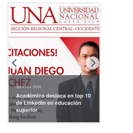
JULIO 24, 2026
JULIO 08, 2
Académico destaca en top 10
Partici
de LinkedIn en educación
interna
superior
identid