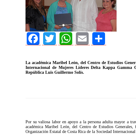
Facebook
Twitter
WhatsApp
Email
Share
La académica Maribel León, del Centro de Estudios Genera
Internacional de Mujeres Líderes Delta Kappa Gamma Cos
República Luis Guillermo Solís.
AGOSTO 05, 2026
Consejo Universit
defender la demo
Por su valiosa labor en apoyo a la persona adulta mayor a tr
académica Maribel León, del Centro de Estudios Generales, f
Organización Estatal de Costa Rica de la Sociedad Internacion