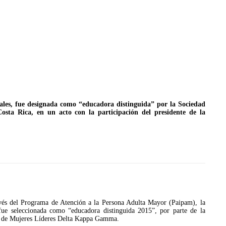
les, fue designada como “educadora distinguida” por la Sociedad
ta Rica, en un acto con la participación del presidente de la
JULIO 24, 2026
Rechazo al reparto desigual
de ganancias es mayor
cuando hubo esfuerzo
ario llama a
cracia
avés del Programa de Atención a la Persona Adulta Mayor (Paipam), la
ue seleccionada como “educadora distinguida 2015”, por parte de la
al de Mujeres Líderes Delta Kappa Gamma.