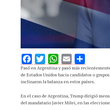
defender la dem
Pasó en Argentina y pasó más recientemente
Facebook
Twitter
WhatsApp
Email
Share
de Estados Unidos hacia candidatos o grupos 
inclinaron la balanza en estos países.
En el caso de Argentina, Trump dirigió mensa
del mandatario Javier Milei, en las eleccione