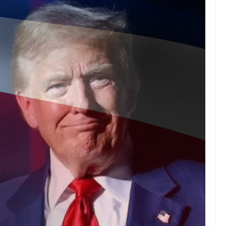
JULIO 24, 2026
Rechazo al reparto desigual
de ganancias es mayor
cuando hubo esfuerzo
tario llama a