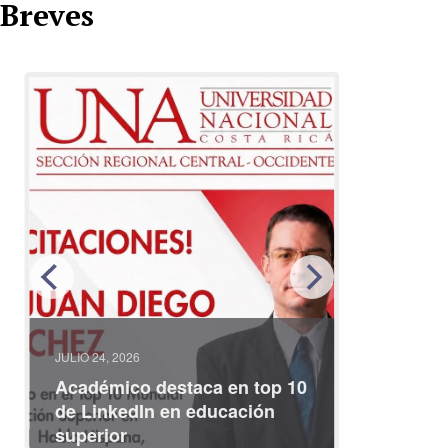
Breves
JULIO 24, 2026
JULIO 08, 2
Académico destaca en top 10
Partici
de LinkedIn en educación
interna
superior
identid