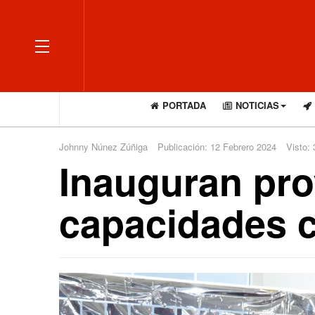
OFF CANVAS
PORTADA
NOTICIAS
Johnny Núnez Zúñiga
Publicación: 12 Febrero 2024
Visto:
Inauguran pr
capacidades 