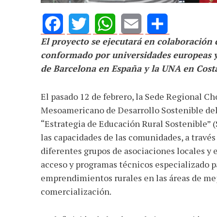
El proyecto se ejecutará en colaboració
Facebook
Twitter
WhatsApp
Email
Share
conformado por universidades europeas y 
de Barcelona en España y la UNA en Costa
El pasado 12 de febrero, la Sede Regional C
Mesoamericano de Desarrollo Sostenible del 
“Estrategia de Educación Rural Sostenible” (
las capacidades de las comunidades, a través
diferentes grupos de asociaciones locales y
acceso y programas técnicos especializado pa
emprendimientos rurales en las áreas de mej
comercialización.