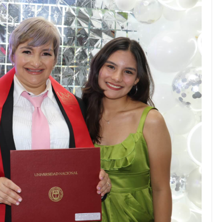
JULIO 24, 2026
Rechazo al reparto desigual
de ganancias es mayor
cuando hubo esfuerzo
tario llama a
ocracia