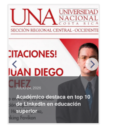
JULIO 24, 2026
JULIO 08, 2
Académico destaca en top 10
Partici
de LinkedIn en educación
interna
superior
identid