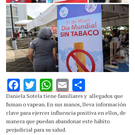
Daniela Sotela tiene familiares y allegados que
Facebook
Twitter
WhatsApp
Email
Share
fuman o vapean. En sus manos, lleva información
clave para ejercer influencia positiva en ellos, de
manera que puedan abandonar este hábito
perjudicial para su salud.