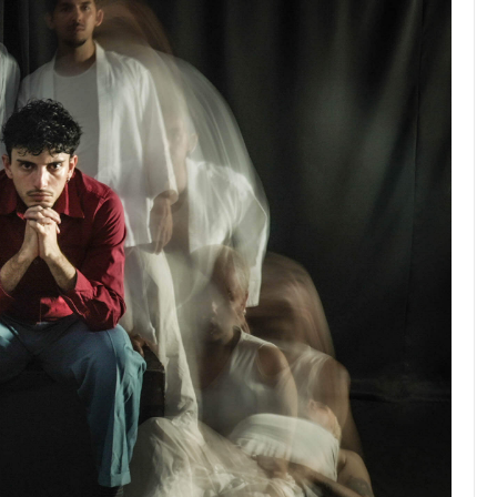
JULIO 24, 2026
Rechazo al reparto desigual
de ganancias es mayor
cuando hubo esfuerzo
tario llama a
ocracia