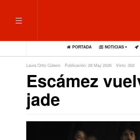
OFF CANVAS
PORTADA
NOTICIAS
Laura Ortiz Cubero
Publicación: 28 May 2026
Visto: 302
Escámez vuelv
jade