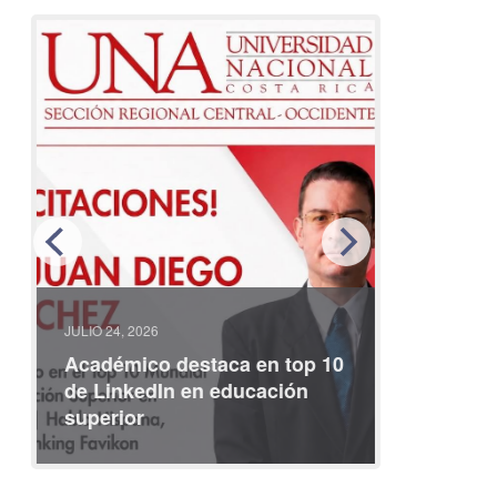
JULIO 24, 2026
JULIO 08, 2
Académico destaca en top 10
Partici
de LinkedIn en educación
interna
superior
identid