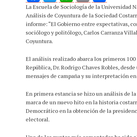
La Escuela de Sociología de la Universidad 
Facebook
Twitter
WhatsApp
Email
Share
Análisis de Coyuntura de la Sociedad Costar
informe: “El Gobierno entre expectativas, co
sociólogo y politólogo, Carlos Carranza Vill
Coyuntura.
El análisis realizado abarca los primeros 100
República, Dr. Rodrigo Chaves Robles, desde 
mensajes de campaña y su interpretación en 
En primera estancia se hizo un análisis de l
marca de un nuevo hito en la historia costar
Democrático en la obtención de la presidenc
electoral.
Uno de los puntos más comentados ha sido el 