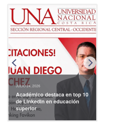
JULIO 24, 2026
JULIO 08, 2
Académico destaca en top 10
Partici
de LinkedIn en educación
interna
superior
identid