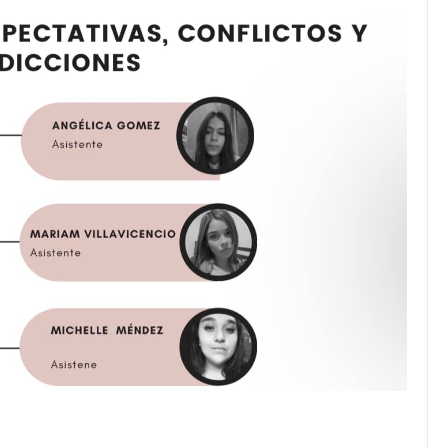
JULIO 24, 2026
Rechazo al reparto desigual
de ganancias es mayor
cuando hubo esfuerzo
tario llama a
ocracia