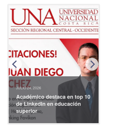
JULIO 24, 2026
JULIO 08, 2
Académico destaca en top 10
Partici
de LinkedIn en educación
interna
superior
identid