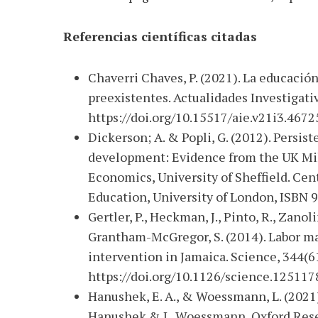
Referencias científicas citadas
Chaverri Chaves, P. (2021). La educació
preexistentes. Actualidades Investigati
https://doi.org/10.15517/aie.v21i3.4672
Dickerson; A. & Popli, G. (2012). Persis
development: Evidence from the UK Mi
Economics, University of Sheffield. Cent
Education, University of London, ISBN 
Gertler, P., Heckman, J., Pinto, R., Zanol
Grantham-McGregor, S. (2014). Labor ma
intervention in Jamaica. Science, 344(6
https://doi.org/10.1126/science.125117
Hanushek, E. A., & Woessmann, L. (2021
Hanushek & L. Woessmann, Oxford Rese