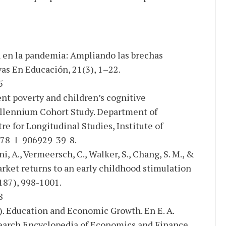
n en la pandemia: Ampliando las brechas
vas En Educación, 21(3), 1–22.
5
tent poverty and children’s cognitive
llennium Cohort Study. Department of
re for Longitudinal Studies, Institute of
978-1-906929-39-8.
ini, A., Vermeersch, C., Walker, S., Chang, S. M., &
rket returns to an early childhood stimulation
187), 998-1001.
8
). Education and Economic Growth. En E. A.
arch Encyclopedia of Economics and Finance.