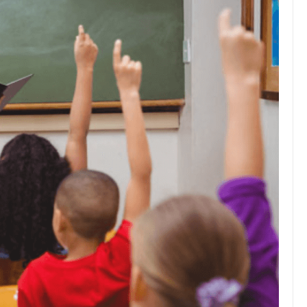
JULIO 24, 2026
Rechazo al reparto desigual
de ganancias es mayor
cuando hubo esfuerzo
tario llama a
ocracia