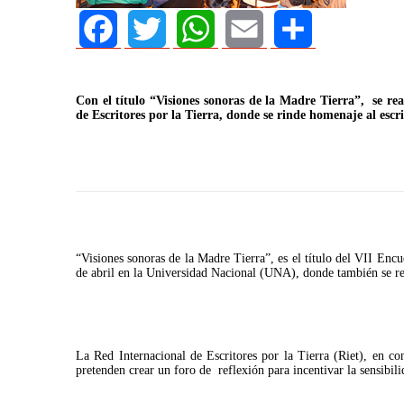
Facebook
Twitter
WhatsApp
Email
Share
Con el título “Visiones sonoras de la Madre Tierra”, se rea
de Escritores por la Tierra, donde se rinde homenaje al escrit
AGOSTO 05, 2026
Consejo Universit
“Visiones sonoras de la Madre Tierra”, es el título del VII Encue
defender la demo
de abril en la Universidad Nacional (UNA), donde también se ren
La Red Internacional de Escritores por la Tierra (Riet), en c
pretenden crear un foro de reflexión para incentivar la sensibil