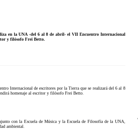
liza en la UNA -del 6 al 8 de abril- el VII Encuentro Internacional
or y filósofo Frei Betto.
JULIO 24, 2026
Rechazo al reparto desigual
de ganancias es mayor
cuando hubo esfuerzo
ario llama a
ntro Internacional de escritores por la Tierra que se realizará del 6 al 8
cracia
dirá homenaje al escritor y filósofo Frei Betto.
onjunto con la Escuela de Música y la Escuela de Filosofía de la UNA,
idad ambiental.