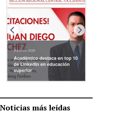
JULIO 24, 2026
JULIO 08, 2
Académico destaca en top 10
Partici
de LinkedIn en educación
interna
superior
identid
Noticias más leídas