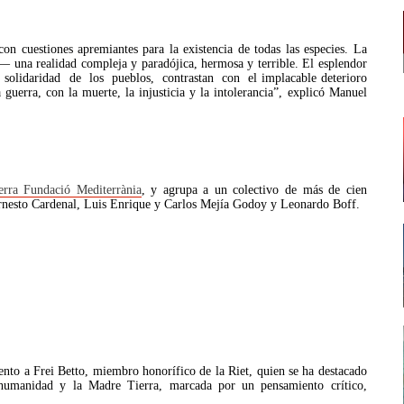
on cuestiones apremiantes para la existencia de todas las especies. La
una realidad compleja y paradójica, hermosa y terrible. El esplendor
la solidaridad de los pueblos, contrastan con el implacable deterioro
guerra, con la muerte, la injusticia y la intolerancia”, explicó Manuel
rra Fundació Mediterrània
, y agrupa a un colectivo de más de cien
s Ernesto Cardenal, Luis Enrique y Carlos Mejía Godoy y Leonardo Boff.
ento a Frei Betto, miembro honorífico de la Riet, quien se ha destacado
a humanidad y la Madre Tierra, marcada por un pensamiento crítico,