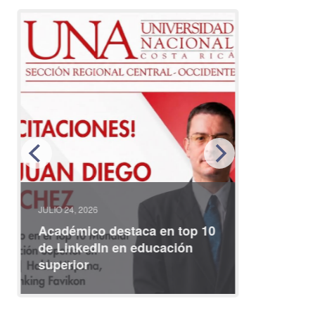
JULIO 24, 2026
JULIO 08, 2
Académico destaca en top 10
Partici
de LinkedIn en educación
interna
superior
identid