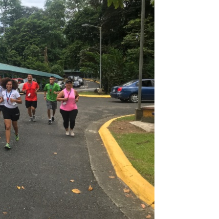
JULIO 24, 2026
Rechazo al reparto desigual
de ganancias es mayor
cuando hubo esfuerzo
tario llama a
ocracia