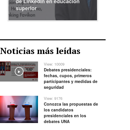
de LinkedIn en educación
interna
superior
identid
Noticias más leídas
View: 10009
Debates presidenciales:
Play
fechas, cupos, primeros
participantes y medidas de
seguridad
View: 9176
Conozca las propuestas de
los candidatos
presidenciales en los
debates UNA