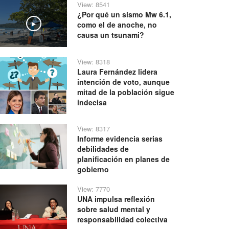
View: 8541
¿Por qué un sismo Mw 6.1,
como el de anoche, no
Play
causa un tsunami?
View: 8318
Laura Fernández lidera
intención de voto, aunque
mitad de la población sigue
indecisa
View: 8317
Informe evidencia serias
debilidades de
planificación en planes de
gobierno
View: 7770
UNA impulsa reflexión
sobre salud mental y
responsabilidad colectiva