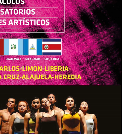
de ganancias es mayor
cuando hubo esfuerzo
tario llama a
ocracia