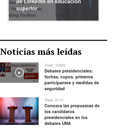
de LinkedIn en educación
interna
superior
identid
Noticias más leídas
View: 10005
Debates presidenciales:
Play
fechas, cupos, primeros
participantes y medidas de
seguridad
View: 9172
Conozca las propuestas de
los candidatos
presidenciales en los
debates UNA