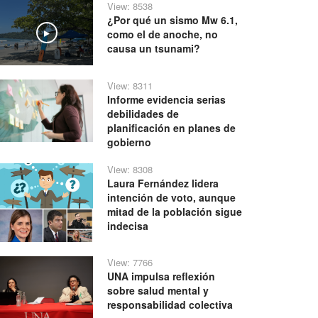
View: 8538
¿Por qué un sismo Mw 6.1,
como el de anoche, no
Play
causa un tsunami?
View: 8311
Informe evidencia serias
debilidades de
planificación en planes de
gobierno
View: 8308
Laura Fernández lidera
intención de voto, aunque
mitad de la población sigue
indecisa
View: 7766
UNA impulsa reflexión
sobre salud mental y
responsabilidad colectiva