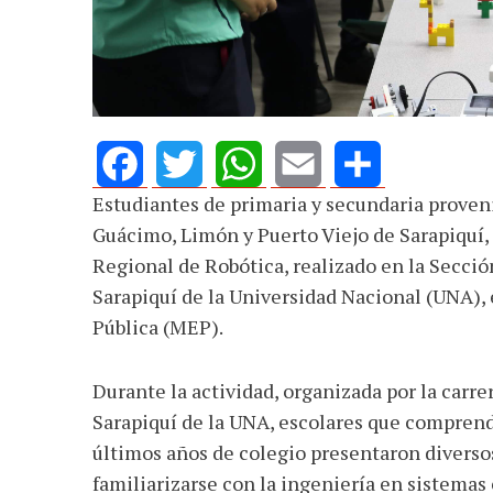
AGOSTO 05, 2026
Consejo Universi
defender la dem
Estudiantes de primaria y secundaria proveni
Facebook
Twitter
WhatsApp
Email
Share
Guácimo, Limón y Puerto Viejo de Sarapiquí, 
Regional de Robótica, realizado en la Secci
Sarapiquí de la Universidad Nacional (UNA),
Pública (MEP).
Durante la actividad, organizada por la carr
Sarapiquí de la UNA, escolares que compren
últimos años de colegio presentaron diversos 
familiarizarse con la ingeniería en sistemas