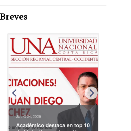
Breves
JULIO 24, 2026
JULIO 08, 2
Académico destaca en top 10
Partici