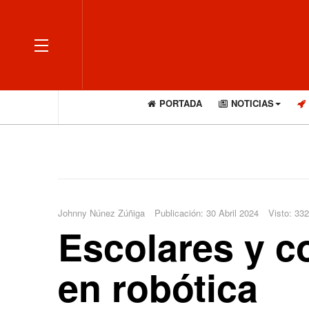
OFF CANVAS
PORTADA
NOTICIAS
Johnny Núnez Zúñiga
Publicación: 30 Abril 2024
Visto: 33
Escolares y c
en robótica